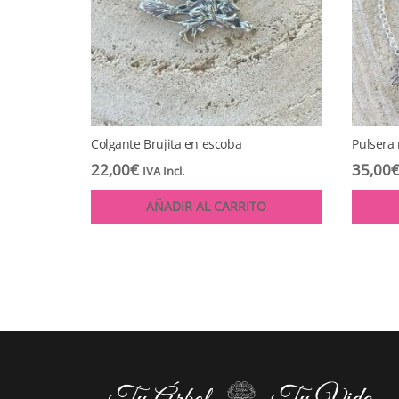
Colgante Brujita en escoba
Pulsera 
22,00
€
35,00
IVA Incl.
AÑADIR AL CARRITO