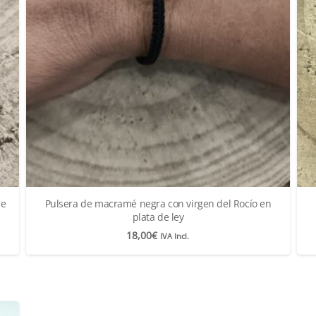
de
Pulsera de macramé negra con virgen del Rocío en
plata de ley
18,00
€
IVA Incl.