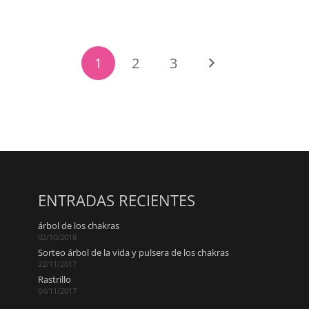
1
2
3
ENTRADAS RECIENTES
árbol de los chakras
02/10/2018
Sorteo árbol de la vida y pulsera de los chakras
22/11/2017
Rastrillo
04/11/2017