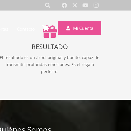
Mi Cuenta
rtas
Contacto
RESULTADO
El resultado es un árbol original y bonito, capaz de
transmitir profundas emociones. Es el regalo
perfecto.
uiénes Somos