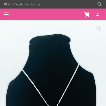
info@tuarboltuvida.com