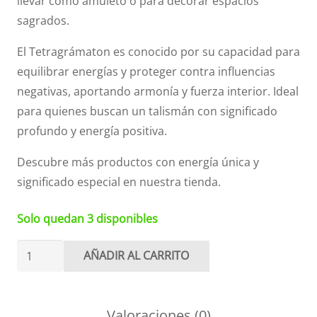
llevar como amuleto o para decorar espacios
sagrados.
El Tetragrámaton es conocido por su capacidad para
equilibrar energías y proteger contra influencias
negativas, aportando armonía y fuerza interior. Ideal
para quienes buscan un talismán con significado
profundo y energía positiva.
Descubre más productos con energía única y
significado especial en nuestra tienda.
Solo quedan 3 disponibles
Medalla
AÑADIR AL CARRITO
Tetragrámaton
2'5
cm
Valoraciones (0)