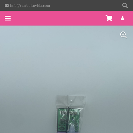
info@tuarboltuvida.com