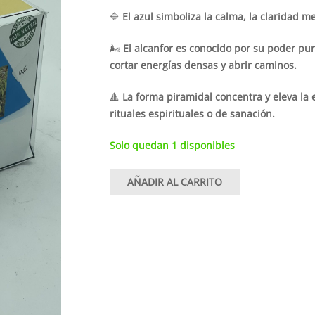
🔷
El azul simboliza la calma, la claridad m
🌬️
El alcanfor es conocido por su poder puri
cortar energías densas y abrir caminos.
🔺
La forma piramidal concentra y eleva la 
rituales espirituales o de sanación.
Solo quedan 1 disponibles
AÑADIR AL CARRITO
Vela
de
alcanfor
cantidad