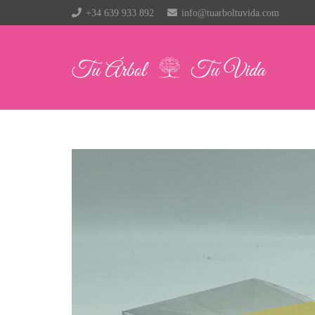
+34 639 933 892
info@tuarboltuvida.com