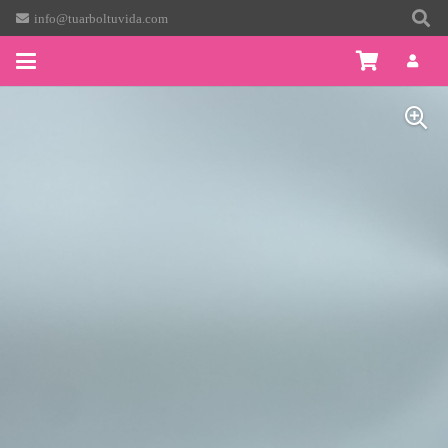
info@tuarboltuvida.com