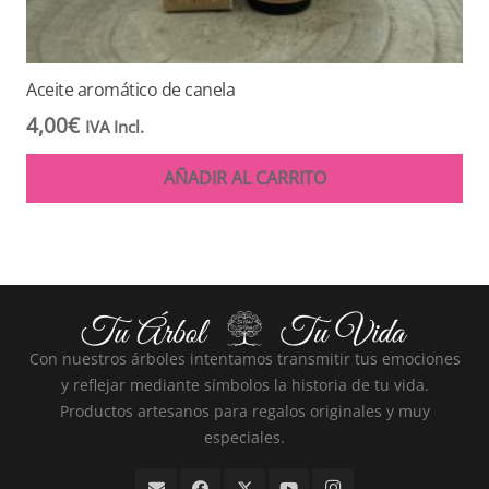
Aceite aromático de canela
4,00
€
IVA Incl.
AÑADIR AL CARRITO
Con nuestros árboles intentamos transmitir tus emociones
y reflejar mediante símbolos la historia de tu vida.
Productos artesanos para regalos originales y muy
especiales.