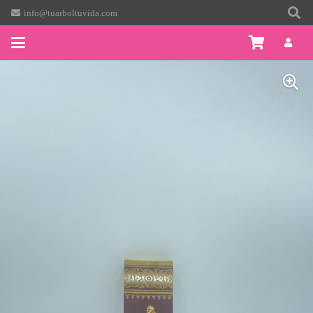
info@tuarboltuvida.com