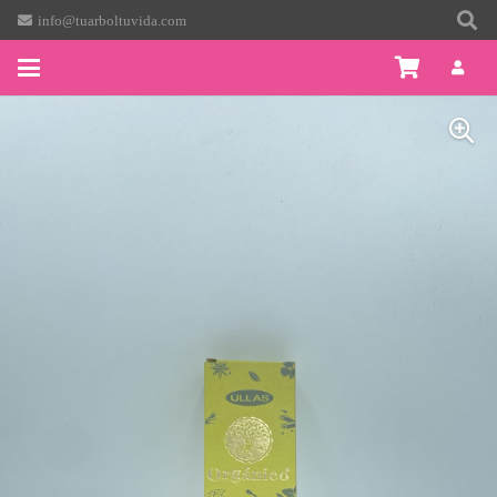
info@tuarboltuvida.com