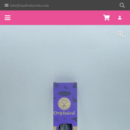
info@tuarboltuvida.com