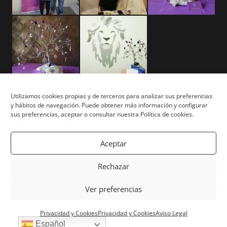
Utilizamos cookies propias y de terceros para analizar sus preferencias
y hábitos de navegación. Puede obtener más información y configurar
Aviso Legal
sus preferencias, aceptar o consultar nuestra Política de cookies.
Términos y Condiciones
Aceptar
Privacidad y Cookies
Rechazar
Mapa del Sitio
Ver preferencias
Copyright © Tu Árbol Tu Vida 2026. Todos los derechos
Privacidad y Cookies
Privacidad y Cookies
Aviso Legal
reservados. | Powered by
White Lion Studio
Español