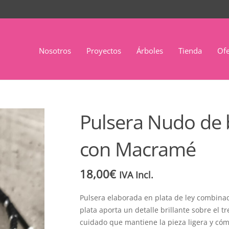
Nosotros
Proyectos
Árboles
Tienda
Ofe
Pulsera Nudo de b
con Macramé
18,00
€
IVA Incl.
Pulsera elaborada en plata de ley combina
plata aporta un detalle brillante sobre el 
cuidado que mantiene la pieza ligera y cóm