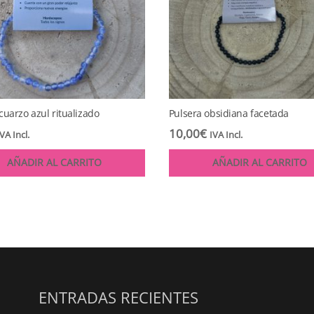
cuarzo azul ritualizado
Pulsera obsidiana facetada
10,00
€
IVA Incl.
IVA Incl.
AÑADIR AL CARRITO
AÑADIR AL CARRITO
ENTRADAS RECIENTES