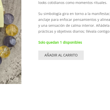
looks cotidianos como momentos rituales.
Su simbología gira en torno a la manifesta
anclaje para enfocar pensamientos y alinea
y una sensación de calma interior. Añádela
prácticas y objetivos diarios; llévala cont
Solo quedan 1 disponibles
AÑADIR AL CARRITO
Pulsera
manifestación
de
sueños
8mm
cantidad