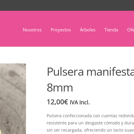
Nosotros
Proyectos
Árboles
Tienda
Ofe
Pulsera manifest
8mm
12,00
€
IVA Incl.
Pulsera confeccionada con cuentas redonda
resistente para un desgaste cómodo y dura
sin ser recargada, ofreciendo un tacto sua