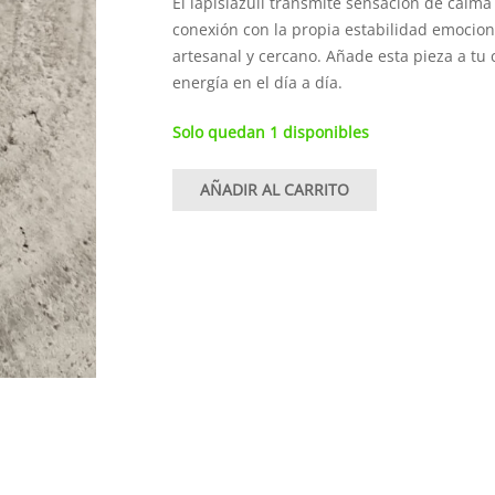
El lapislázuli transmite sensación de calma y
conexión con la propia estabilidad emocio
artesanal y cercano. Añade esta pieza a tu c
energía en el día a día.
Solo quedan 1 disponibles
AÑADIR AL CARRITO
Pulsera
de
lapislázuli
en
macramé
cantidad