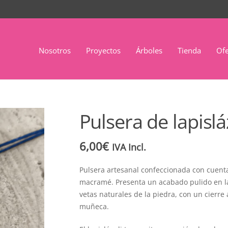
Nosotros
Proyectos
Árboles
Tienda
Ofe
Pulsera de lapisl
6,00
€
IVA Incl.
Pulsera artesanal confeccionada con cuent
macramé. Presenta un acabado pulido en las
vetas naturales de la piedra, con un cierr
muñeca.