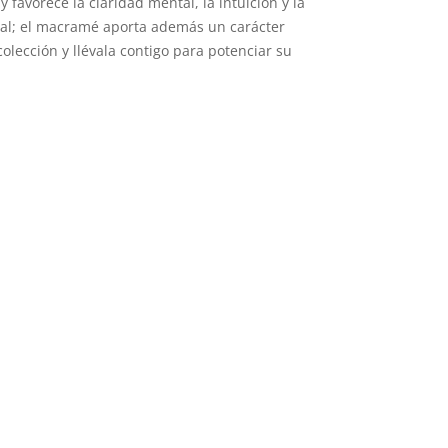
 favorece la claridad mental, la intuición y la
nal; el macramé aporta además un carácter
olección y llévala contigo para potenciar su