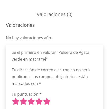
Ágata
verde
Valoraciones (0)
en
Valoraciones
macramé
cantidad
No hay valoraciones aún.
Sé el primero en valorar “Pulsera de Ágata
verde en macramé”
Tu dirección de correo electrónico no será
publicada.
Los campos obligatorios están
marcados con
*
Tu puntuación
*