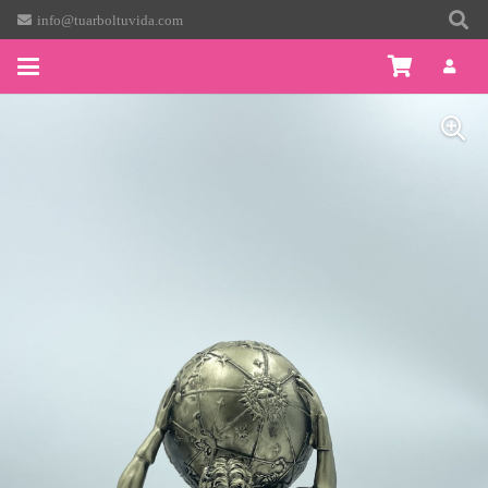
info@tuarboltuvida.com