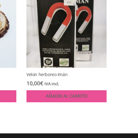
Velon herboreo Imán
10,00
€
IVA Incl.
AÑADIR AL CARRITO