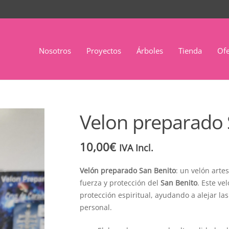
Nosotros
Proyectos
Árboles
Tienda
Ofe
Velon preparado 
10,00
€
IVA Incl.
Velón preparado San Benito
: un velón art
fuerza y protección del
San Benito
. Este ve
protección espiritual, ayudando a alejar las
personal.