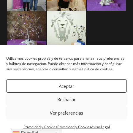
Utilizamos cookies propias y de terceros para analizar sus preferencias
y hábitos de navegación. Puede obtener más información y configurar
Aviso Legal
sus preferencias, aceptar o consultar nuestra Política de cookies.
Términos y Condiciones
Aceptar
Privacidad y Cookies
Rechazar
Mapa del Sitio
Ver preferencias
Copyright © Tu Árbol Tu Vida 2026. Todos los derechos
Privacidad y Cookies
Privacidad y Cookies
Aviso Legal
reservados. | Powered by
White Lion Studio