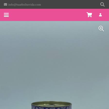
info@tuarboltuvida.com