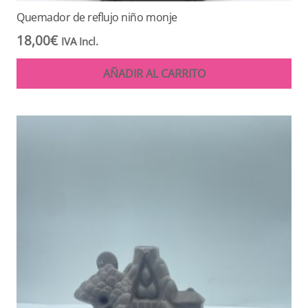
Quemador de reflujo niño monje
18,00
€
IVA Incl.
AÑADIR AL CARRITO