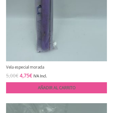
Vela especial morada
El
El
5,00
€
4,75
€
IVA Incl.
precio
precio
AÑADIR AL CARRITO
original
actual
era:
es:
5,00€.
4,75€.