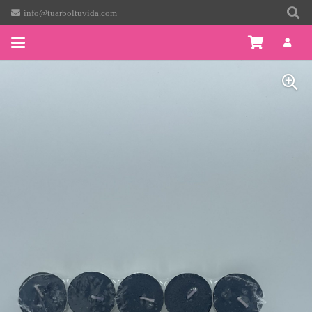
info@tuarboltuvida.com