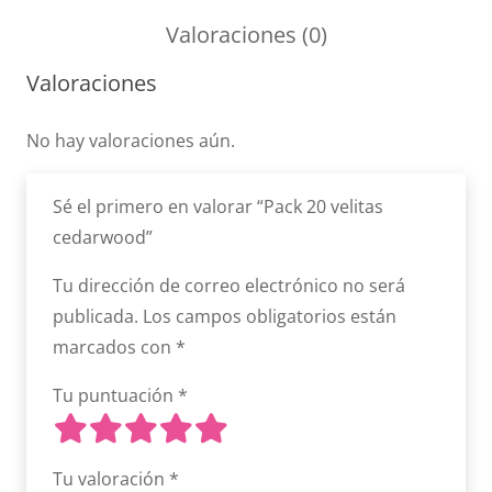
velitas
Valoraciones (0)
cedarwood
cantidad
Valoraciones
No hay valoraciones aún.
Sé el primero en valorar “Pack 20 velitas
cedarwood”
Tu dirección de correo electrónico no será
publicada.
Los campos obligatorios están
marcados con
*
Tu puntuación
*
Tu valoración
*