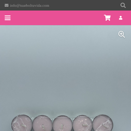
info@tuarboltuvida.com