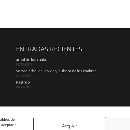
ENTRADAS RECIENTES
árbol de los chakras
02/10/2018
Sorteo árbol de la vida y pulsera de los chakras
22/11/2017
Rastrillo
04/11/2017
hábitos de
 aceptar o
Aceptar