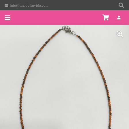
info@tuarboltuvida.com