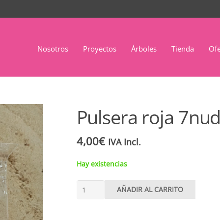
Nosotros
Proyectos
Árboles
Tienda
Ofe
Pulsera roja 7nu
4,00
€
IVA Incl.
Hay existencias
Pulsera
AÑADIR AL CARRITO
roja
7nudos