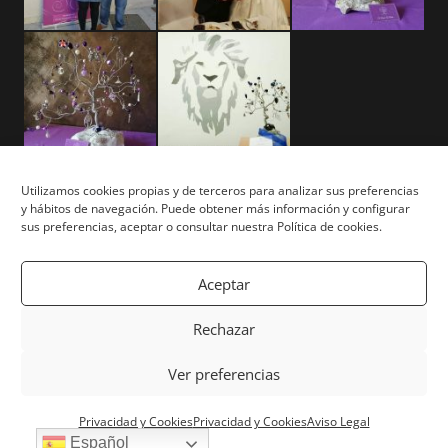
Utilizamos cookies propias y de terceros para analizar sus preferencias
y hábitos de navegación. Puede obtener más información y configurar
Aviso Legal
sus preferencias, aceptar o consultar nuestra Política de cookies.
Términos y Condiciones
Aceptar
Privacidad y Cookies
Rechazar
Mapa del Sitio
Ver preferencias
Copyright © Tu Árbol Tu Vida 2026. Todos los derechos
Privacidad y Cookies
Privacidad y Cookies
Aviso Legal
reservados. | Powered by
White Lion Studio
Español