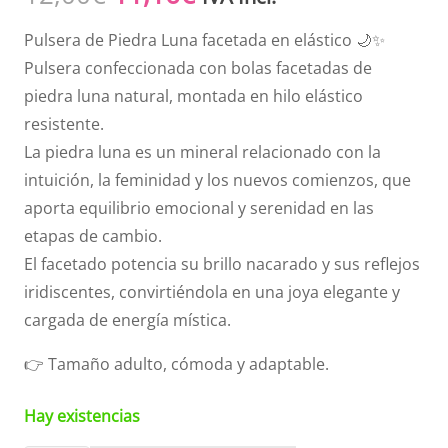
precio
precio
Pulsera de Piedra Luna facetada en elástico 🌙✨
original
actual
Pulsera confeccionada con bolas facetadas de
era:
es:
piedra luna natural, montada en hilo elástico
12,00€.
11,16€.
resistente.
La piedra luna es un mineral relacionado con la
intuición, la feminidad y los nuevos comienzos, que
aporta equilibrio emocional y serenidad en las
etapas de cambio.
El facetado potencia su brillo nacarado y sus reflejos
iridiscentes, convirtiéndola en una joya elegante y
cargada de energía mística.
👉 Tamaño adulto, cómoda y adaptable.
Hay existencias