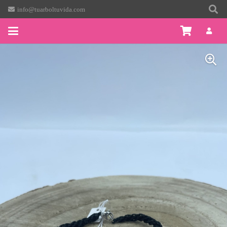
info@tuarboltuvida.com