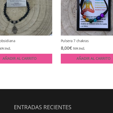
 obsidiana
Pulsera 7 chakras
8,00
€
IVA Incl.
IVA Incl.
AÑADIR AL CARRITO
AÑADIR AL CARRITO
ENTRADAS RECIENTES