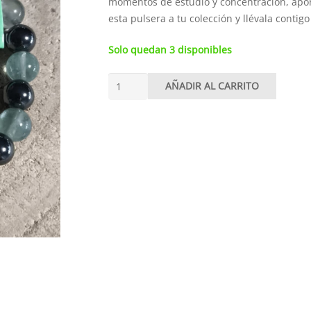
momentos de estudio y concentración, apo
esta pulsera a tu colección y llévala contigo
Solo quedan 3 disponibles
Pulsera
AÑADIR AL CARRITO
estudiante
8mm
cantidad