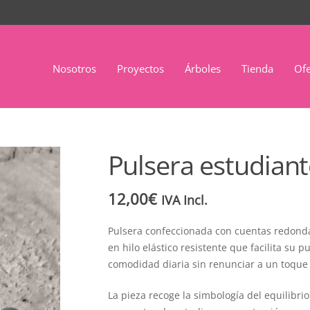
Nosotros
Proyectos
Árboles
Tienda
Ofe
Pulsera estudia
12,00
€
IVA Incl.
Pulsera confeccionada con cuentas redonda
en hilo elástico resistente que facilita su p
comodidad diaria sin renunciar a un toque 
La pieza recoge la simbología del equilibr