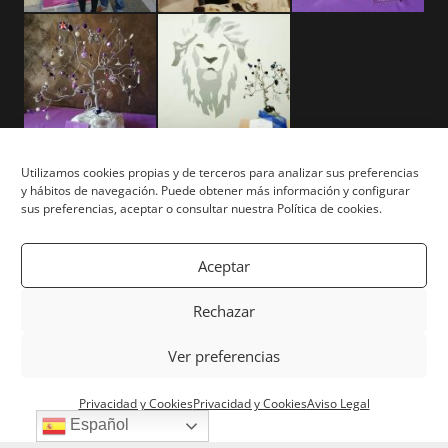
Utilizamos cookies propias y de terceros para analizar sus preferencias
y hábitos de navegación. Puede obtener más información y configurar
Aviso Legal
sus preferencias, aceptar o consultar nuestra Política de cookies.
Términos y Condiciones
Aceptar
Privacidad y Cookies
Rechazar
Mapa del Sitio
Ver preferencias
Copyright © Tu Árbol Tu Vida 2026. Todos los derechos
Privacidad y Cookies
Privacidad y Cookies
Aviso Legal
reservados. | Powered by
White Lion Studio
Español