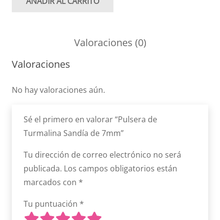
AÑADIR AL CARRITO
Pulsera
de
Turmalina
Valoraciones (0)
Sandía
de
Valoraciones
7mm
No hay valoraciones aún.
cantidad
Sé el primero en valorar “Pulsera de
Turmalina Sandía de 7mm”
Tu dirección de correo electrónico no será
publicada.
Los campos obligatorios están
marcados con
*
Tu puntuación
*