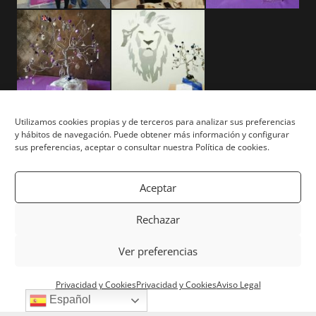
Utilizamos cookies propias y de terceros para analizar sus preferencias
y hábitos de navegación. Puede obtener más información y configurar
Aviso Legal
sus preferencias, aceptar o consultar nuestra Política de cookies.
Términos y Condiciones
Aceptar
Privacidad y Cookies
Rechazar
Mapa del Sitio
Ver preferencias
Copyright © Tu Árbol Tu Vida 2026. Todos los derechos
Privacidad y Cookies
Privacidad y Cookies
Aviso Legal
reservados. | Powered by
White Lion Studio
Español