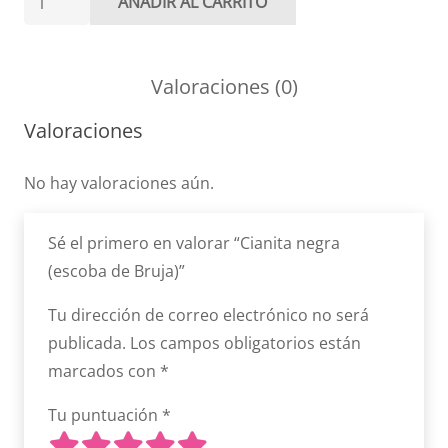
AÑADIR AL CARRITO
negra
(escoba
de
Valoraciones (0)
Bruja)
Valoraciones
cantidad
No hay valoraciones aún.
Sé el primero en valorar “Cianita negra
(escoba de Bruja)”
Tu dirección de correo electrónico no será
publicada.
Los campos obligatorios están
marcados con
*
Tu puntuación
*