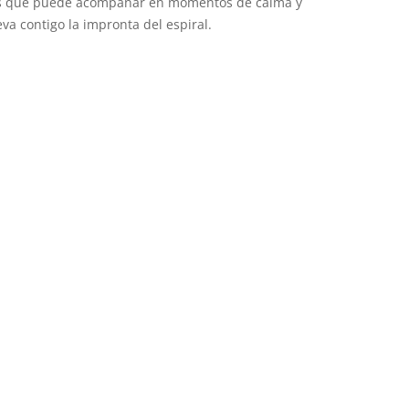
les que puede acompañar en momentos de calma y
eva contigo la impronta del espiral.