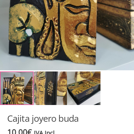
Cajita joyero buda
10,00
€
IVA Incl.