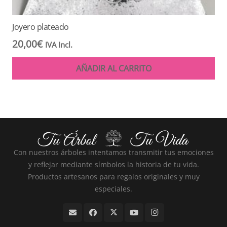
Joyero plateado
20,00
€
IVA Incl.
AÑADIR AL CARRITO
Con nuestros árboles intentamos transmitir tus emociones
y reflejar mediante símbolos la historia de tu vida.
Productos artesanos para regalos originales y muy
especiales.