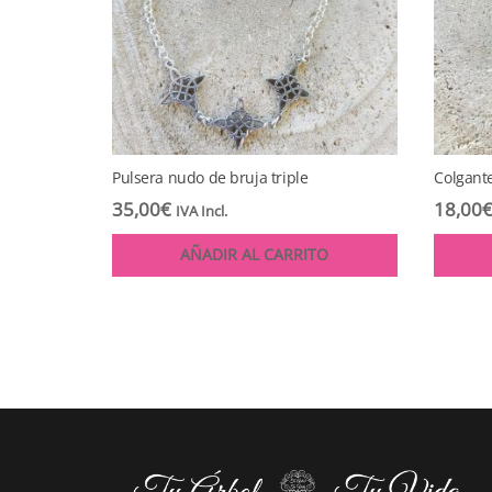
Pulsera nudo de bruja triple
Colgant
35,00
€
18,00
IVA Incl.
AÑADIR AL CARRITO