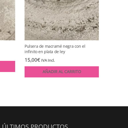
Pulsera de macramé negra con el
infinito en plata de ley
15,00
€
IVA Incl.
AÑADIR AL CARRITO
ÚLTIMOS PRODUCTOS