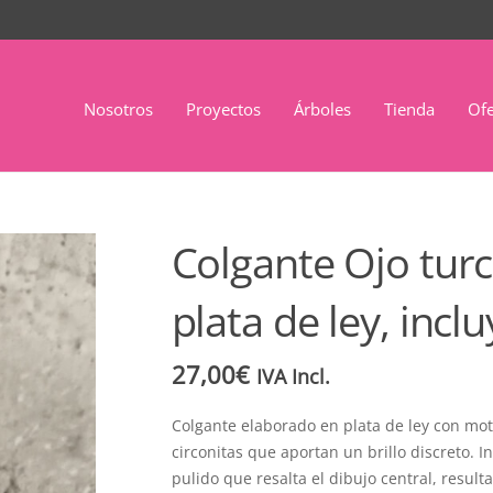
Nosotros
Proyectos
Árboles
Tienda
Ofe
Colgante Ojo turc
plata de ley, incl
27,00
€
IVA Incl.
Colgante elaborado en plata de ley con mo
circonitas que aportan un brillo discreto. 
pulido que resalta el dibujo central, result