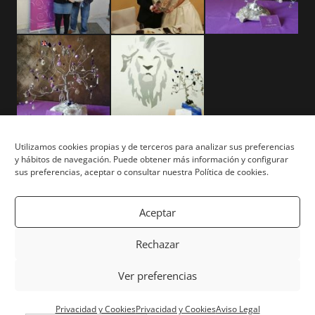
Utilizamos cookies propias y de terceros para analizar sus preferencias
y hábitos de navegación. Puede obtener más información y configurar
Aviso Legal
sus preferencias, aceptar o consultar nuestra Política de cookies.
Términos y Condiciones
Aceptar
Privacidad y Cookies
Rechazar
Mapa del Sitio
Ver preferencias
Copyright © Tu Árbol Tu Vida 2026. Todos los derechos
Privacidad y Cookies
Privacidad y Cookies
Aviso Legal