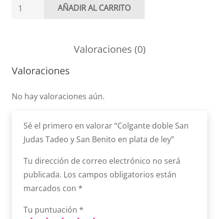
Colgante
AÑADIR AL CARRITO
doble
San
Judas
Valoraciones (0)
Tadeo
Valoraciones
y
San
No hay valoraciones aún.
Benito
en
Sé el primero en valorar “Colgante doble San
plata
Judas Tadeo y San Benito en plata de ley”
de
ley
Tu dirección de correo electrónico no será
cantidad
publicada.
Los campos obligatorios están
marcados con
*
Tu puntuación
*