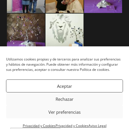
Utilizamos cookies propias y de terceros para analizar sus preferencias
y hábitos de navegación. Puede obtener más información y configurar
Aviso Legal
sus preferencias, aceptar o consultar nuestra Política de cookies.
Términos y Condiciones
Aceptar
Privacidad y Cookies
Rechazar
Mapa del Sitio
Ver preferencias
Copyright © Tu Árbol Tu Vida 2026. Todos los derechos
Privacidad y Cookies
Privacidad y Cookies
Aviso Legal
reservados. | Powered by
White Lion Studio