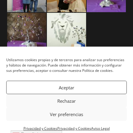
Utilizamos cookies propias y de terceros para analizar sus preferencias
y hábitos de navegación. Puede obtener más información y configurar
Aviso Legal
sus preferencias, aceptar o consultar nuestra Política de cookies.
Términos y Condiciones
Aceptar
Privacidad y Cookies
Rechazar
Mapa del Sitio
Ver preferencias
Copyright © Tu Árbol Tu Vida 2026. Todos los derechos
Privacidad y Cookies
Privacidad y Cookies
Aviso Legal
reservados. | Powered by
White Lion Studio