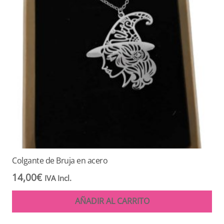
Colgante de Bruja en acero
14,00
€
IVA Incl.
AÑADIR AL CARRITO