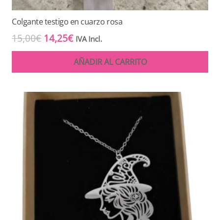
Colgante testigo en cuarzo rosa
El
El
15,00
€
14,25
€
IVA Incl.
precio
precio
AÑADIR AL CARRITO
original
actual
era:
es:
15,00€.
14,25€.