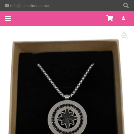
info@tuarboltuvida.com