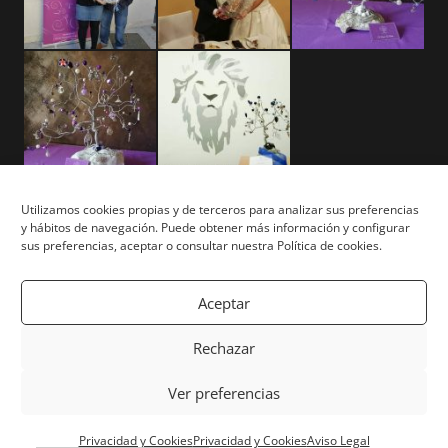
Utilizamos cookies propias y de terceros para analizar sus preferencias
y hábitos de navegación. Puede obtener más información y configurar
Aviso Legal
sus preferencias, aceptar o consultar nuestra Política de cookies.
Términos y Condiciones
Aceptar
Privacidad y Cookies
Rechazar
Mapa del Sitio
Ver preferencias
Copyright © Tu Árbol Tu Vida 2026. Todos los derechos
Privacidad y Cookies
Privacidad y Cookies
Aviso Legal